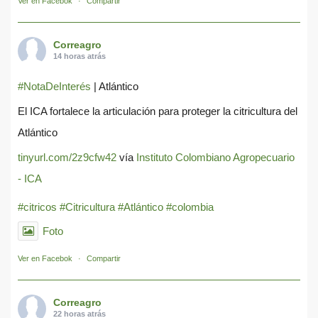
Ver en Facebok
·
Compartir
Correagro
14 horas atrás
#NotaDeInterés
| Atlántico
El ICA fortalece la articulación para proteger la citricultura del
Atlántico
tinyurl.com/2z9cfw42
vía
Instituto Colombiano Agropecuario
- ICA
#citricos
#Citricultura
#Atlántico
#colombia
Foto
Ver en Facebok
·
Compartir
Correagro
22 horas atrás