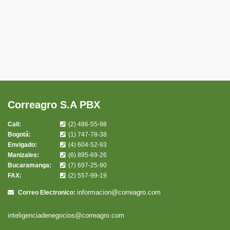
mediante mercados eficientes, transparentes y mecanismos
de financiación no bancaria.
Durante casi cinco décadas ha impulsado oportunidades
para productores, empresarios, inversionistas y entidades
públicas, fortaleciendo la confianza, la competitividad y el
crecimiento de diversos
...
Leer más
Correagro S.A PBX
Foto
Cali:
(2) 486-55-98
Ver en Facebok
·
Compartir
Bogotá:
(1) 747-78-38
Envigado:
(4) 604-52-93
Manizales:
(6) 895-69-26
Bucaramanga:
(7) 697-25-90
FAX:
(2) 557-99-19
informacion@correagro.com
Correo Electronico:
inteligenciadenegocios@correagro.com